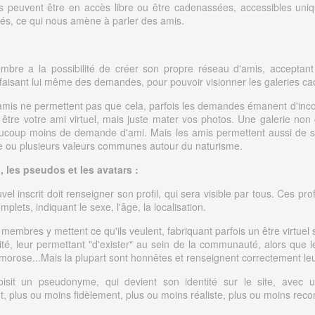
s peuvent être en accès libre ou être cadenassées, accessibles un
és, ce qui nous amène à parler des amis.
bre a la possibilité de créer son propre réseau d'amis, acceptant
aisant lui même des demandes, pour pouvoir visionner les galeries c
s amis ne permettent pas que cela, parfois les demandes émanent d'inc
 être votre ami virtuel, mais juste mater vos photos. Une galerie no
ucoup moins de demande d'ami. Mais les amis permettent aussi de s
e ou plusieurs valeurs communes autour du naturisme.
 , les pseudos et les avatars :
l inscrit doit renseigner son profil, qui sera visible par tous. Ces prof
plets, indiquant le sexe, l'âge, la localisation.
 membres y mettent ce qu'ils veulent, fabriquant parfois un être virtuel
ité, leur permettant "d'exister" au sein de la communauté, alors que l
 morose...Mais la plupart sont honnêtes et renseignent correctement leur
isit un pseudonyme, qui devient son identité sur le site, avec u
t, plus ou moins fidèlement, plus ou moins réaliste, plus ou moins reco