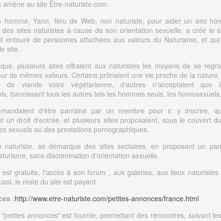
s amène au site Être-naturiste.com.
 homme, Yann, féru de Web, non naturiste, pour aider un ami ho
r des sites naturistes à cause de son orientation sexuelle, a créé le si
t entouré de personnes attachées aux valeurs du Naturisme, et qui 
e site.
que, plusieurs sites offraient aux naturistes les moyens de se regr
our de mêmes valeurs. Certains prônaient une vie proche de la nature, 
 de viande voire végétarienne, d'autres n'acceptaient que 
ls, bannissant tous les autres tels les hommes seuls, les homosexuels
emandaient d'être parrainé par un membre pour s' y inscrire, q
 un droit d'entrée, et plusieurs sites proposaient, sous le couvert d
s sexuels ou des prestations pornographiques.
e naturiste, se démarque des sites sectaires, en proposant un pan
turisme, sans discrimination d'orientation sexuelle.
n est gratuite, l'accès à son forum , aux galeries, aux lieux naturistes
si, le reste du site est payant.
es :
http://www.etre-naturiste.com/petites-annonces/france.html
"petites annonces" est fournie, permettant des rencontres, suivant les