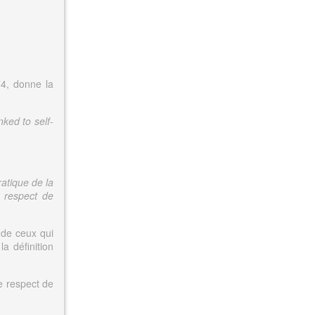
74, donne la
nked to self-
atique de la
e respect de
n de ceux qui
a définition
e respect de