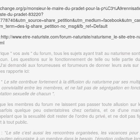
.change.org/p/monsieur-le-maire-du-pradet-pour-la-p%C3%A9rennisati
iste-du-pradet-83220?
36778740&utm_source=share_petition&utm_medium=facebook&utm_ca
m_term=des-lg-share_petition-no_msg&fb_ref=Default
:
http://www.etre-naturiste.com/forum-naturiste/naturisme_le-site-etre-n
tml
ique " vos avis " du forum, tous les sujets ayant trait au naturisme so
cun. Les questions sur le fonctionnement de telle ou telle partie du
i. J'ai demandé aux forumeuses et forumeurs de donner leurs avis sur l
 les rapporte ici:
: "
Le site contribue fortement à la diffusion du naturisme par ses multip
a convivialité entre les membres, et ne fait pas de ségrégation en fon
ntation sexuelle de chacun ".
e que les membres du forum ne laissent pas passer toute allusion sur l
parfois quelque peu ostentatoires chez certains, et ce d'une man
ppelant que la sexualité doit rester de l'ordre du privé, et ne doit pas f
 à tout public.
 : "
Le site c'est aussi les rencontres organisées, les vacances po
soutien pécuniaire à un membre dans le besoin, l'émotion collective lor