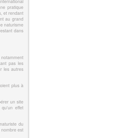
international
une pratique
, et rendant
ont au grand
 de naturisme
 restant dans
, notamment
tant pas les
r les autres
oient plus à
érer un site
qu'un effet
naturiste du
le nombre est