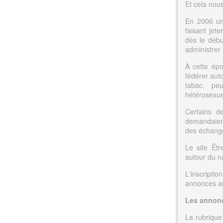
Et cela nou
En 2006 un
faisant jete
dès le débu
administrer l
À cette épo
fédérer aut
tabac, peu
hétérosexue
Certains d
demandaient
des échange
Le site Êtr
autour du na
L'inscriptio
annonces aus
Les annonc
La rubrique 