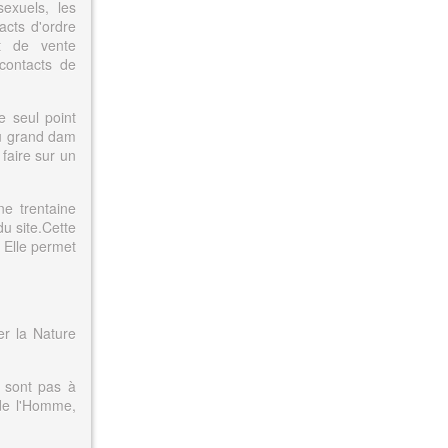
exuels, les
acts d'ordre
et de vente
 contacts de
e seul point
au grand dam
 faire sur un
ne trentaine
u site.Cette
 Elle permet
er la Nature
e sont pas à
 de l'Homme,