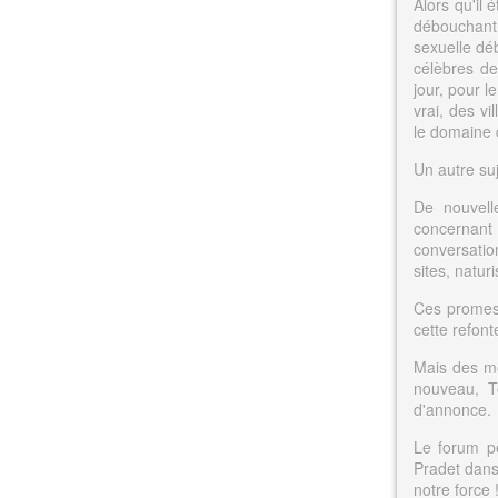
Alors qu'il 
débouchant 
sexuelle dé
célèbres de
jour, pour l
vrai, des vi
le domaine d
Un autre suj
De nouvell
concernant 
conversatio
sites, natur
Ces promess
cette refon
Mais des me
nouveau, T
d'annonce.
Le forum pe
Pradet dans 
notre force 