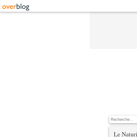
t
Le Natu