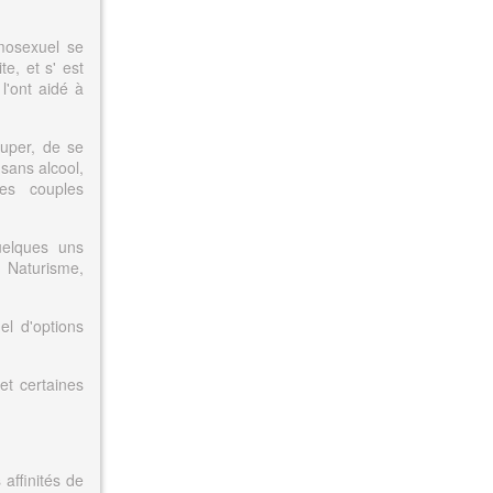
mosexuel se
te, et s' est
l'ont aidé à
ouper, de se
sans alcool,
les couples
.
uelques uns
u Naturisme,
el d'options
 et certaines
 affinités de