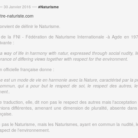
—
—
30 Janvier 2016
#Naturisme
etre-naturiste.com
convient de définir le Naturisme.
de la FNI - Fédération de Naturisme Internationale -à Agde en 19
ivante :
a way of life in harmony with natur, expressed through social nudity, li
erance of differing views together with respect for the environment.
n officielle française donne :
e est un mode de vie en harmonie avec la Nature, caractérisé par la pr
ommun, qui a pour but le respect de soi, le respect des autres, l
ment..
e traduction, elle, dit non pas le respect des autres mais l'acceptatio
nions différentes, amenant une dimension de pluralité, absente dans l
ançaise.
nc pas le Naturisme, mais les Naturismes, ayant en commun la nudité, l
respect de l'environnement.