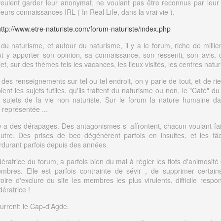
ulent garder leur anonymat, ne voulant pas être reconnus par leur f
eurs connaissances IRL ( In Real Life, dans la vrai vie ).
http://www.etre-naturiste.com/forum-naturiste/index.php
du naturisme, et autour du naturisme, il y a le forum, riche de millie
 y apporter son opinion, sa connaissance, son ressenti, son avis, 
t, sur des thèmes tels les vacances, les lieux visités, les centres natur
des renseignements sur tel ou tel endroit, on y parle de tout, et de rie
ient les sujets futiles, qu'ils traitent du naturisme ou non, le "Café" du
 sujets de la vie non naturiste. Sur le forum la nature humaine d
t représentée ...
l y a des dérapages. Des antagonismes s' affrontent, chacun voulant fa
autre. Des prises de bec dégénèrent parfois en insultes, et les fâ
rdurant parfois depuis des années.
dératrice du forum, a parfois bien du mal à régler les flots d'animosit
mbres. Elle est parfois contrainte de sévir , de supprimer certa
voire d'exclure du site les membres les plus virulents, difficile respo
ératrice !
current: le Cap-d'Agde.