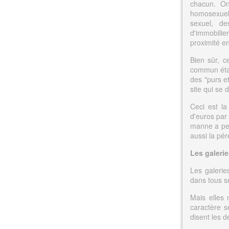
chacun. On
homosexuels
sexuel, de
d'immobilie
proximité e
Bien sûr, c
commun étan
des "purs et
site qui se d
Ceci est la
d'euros par
manne a per
aussi la pér
Les galerie
Les galerie
dans tous s
Mais elles 
caractère s
disent les d