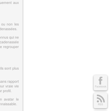
iquement aux
 ou non les
adenassées.
onnus qui ne
n cadenassée
e regrouper
ils sont plus
 sans rapport
eur vraie vie
Facebook
 profil.
n avatar le
nnaissable.
RSS