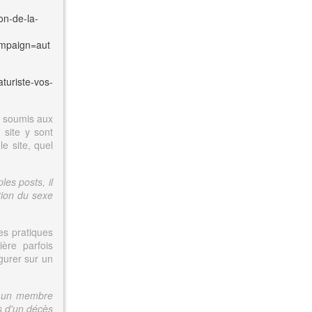
on-de-la-
mpaign=aut
aturiste-vos-
nt soumis aux
 site y sont
e site, quel
les posts, il
ction du sexe
es pratiques
ière parfois
igurer sur un
ur un membre
s d'un décès