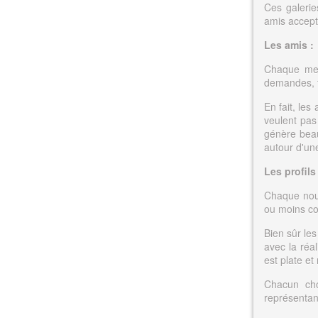
Ces galerie
amis accept
Les amis :
Chaque mem
demandes, f
En fait, le
veulent pas
génère bea
autour d'un
Les profils
Chaque nouve
ou moins com
Bien sûr les
avec la réal
est plate et
Chacun cho
représentan