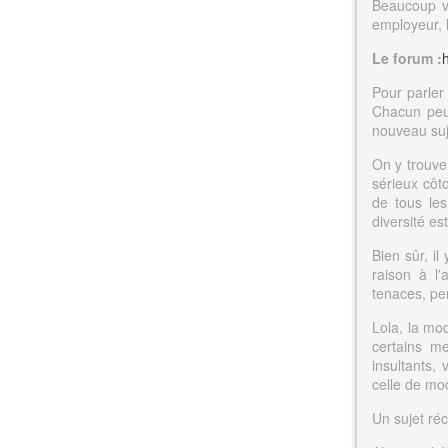
Beaucoup ve
employeur, l
Le forum :
Pour parler 
Chacun peut
nouveau suje
On y trouve 
sérieux côto
de tous les
diversité es
Bien sûr, i
raison à l'
tenaces, pe
Lola, la mo
certains me
insultants, 
celle de mod
Un sujet ré