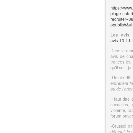
https://www
plage-natur
recruiter=
opublish&ut
Les avis 
avis-13-1.h
Dans la rubr
avis de cha
traitées ic
qu'il soit, je
-Ursule dit 
entretient l
ou de l'orie
Il faut dir
sexuelles, 
violente, ra
forum ouvert
-Crussol dit
démuni, le 