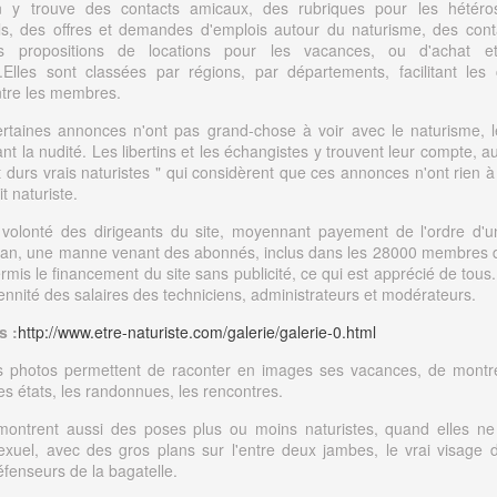
 y trouve des contacts amicaux, des rubriques pour les hétéros
, des offres et demandes d'emplois autour du naturisme, des cont
s propositions de locations pour les vacances, ou d'achat 
r.Elles sont classées par régions, par départements, facilitant les
ntre les membres.
ertaines annonces n'ont pas grand-chose à voir avec le naturisme, l
t la nudité. Les libertins et les échangistes y trouvent leur compte, 
 durs vrais naturistes " qui considèrent que ces annonces n'ont rien à
it naturiste.
 volonté des dirigeants du site, moyennant payement de l'ordre d'u
 an, une manne venant des abonnés, inclus dans les 28000 membres d
mis le financement du site sans publicité, ce qui est apprécié de tous.
ennité des salaires des techniciens, administrateurs et modérateurs.
s :
http://www.etre-naturiste.com/galerie/galerie-0.html
s photos permettent de raconter en images ses vacances, de montr
es états, les randonnues, les rencontres.
montrent aussi des poses plus ou moins naturistes, quand elles n
exuel, avec des gros plans sur l'entre deux jambes, le vrai visage
éfenseurs de la bagatelle.