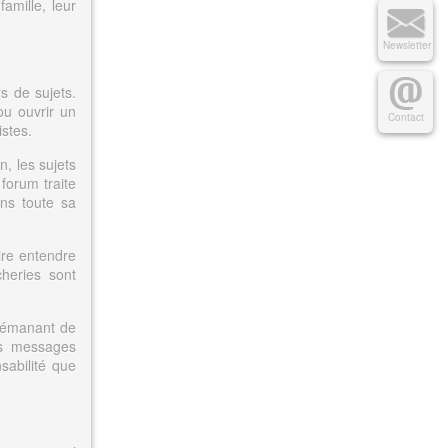
amille, leur
Newsletter
rs de sujets.
ou ouvrir un
Contact
istes.
n, les sujets
 forum traite
ans toute sa
ire entendre
cheries sont
é émanant de
ins messages
nsabilité que