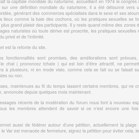
était la capitale mondiale du naturisme, accueillant en 1974 le congrès 
sur une définition mondiale du naturisme, il a été détourné vers 
bridée, générant des commerces spécialisés dans le sexe et ses atours
s lieux comme la baie des cochons, où les pratiques sexuelles se f
e plus grand plaisir des participants. Il y reste quand même des zones
llages naturistes où toute dérive est proscrite, les pratiques sexuelles
u privé et de l'intimité.
et est la refonte du site.
es fonctionnalités sont promises, des améliorations sont prévues
le chat ( prononcez tchate ) qui est loin d'être attractif, ne permet
ns à plusieurs, ni en mode visio, comme cela se fait ou se faisait su
istes ou non.
es, maintenues au fil du temps lassent certains membres, qui ne cr
te, annoncée depuis quelques mois maintenant.
ssages récents de la modération du forum nous font à nouveau esp
ous les membres attendent de savoir si ce n'est encore une fois 
rmet aussi de fédérer autour d'une pétition, actuellement la plage 
le Var est menacée de fermeture, signez la pétition pour éviter cela, 
!