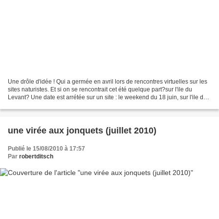
Une drôle d'idée ! Qui a germée en avril lors de rencontres virtuelles sur les
sites naturistes. Et si on se rencontrait cet été quelque part?sur l'ile du
Levant? Une date est arrétée sur un site : le weekend du 18 juin, sur l'ile du
Levant. Une autre...
une virée aux jonquets (juillet 2010)
Publié le 15/08/2010 à 17:57
Par
robertditsch