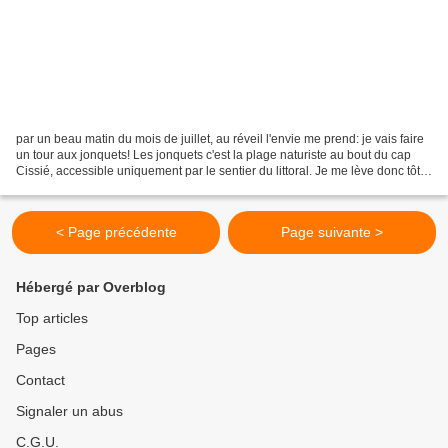
par un beau matin du mois de juillet, au réveil l'envie me prend: je vais faire
un tour aux jonquets! Les jonquets c'est la plage naturiste au bout du cap
Cissié, accessible uniquement par le sentier du littoral. Je me lève donc tôt, il
n'est pas 8 heures,...
< Page précédente
Page suivante >
Hébergé par Overblog
Top articles
Pages
Contact
Signaler un abus
C.G.U.