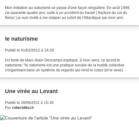
Mon initiation au naturisme se passe d'une façon singulière: En août 1999,
j'ai quarante-quatre ans; suite à un accident du travail ( fracture du col du
fémur ) je suis invité à me retaper au soleil de l'Atlantique par mon ami
Michel, qui travaille dans...
le naturisme
Publié le 01/02/2012 à 14:28
Un texte de Marc-Alain Descamps explique, à mon sens, ce qu'est le
naturisme: "le naturisme est une pratique sociale de la nudité collective
s'organisant dans un système de regards qui rend le corps (et le sexe)
invisible car banalisé ". Mais le fait...
Une virée au Levant
Publié le 28/06/2011 à 15:30
Par
robertditsch