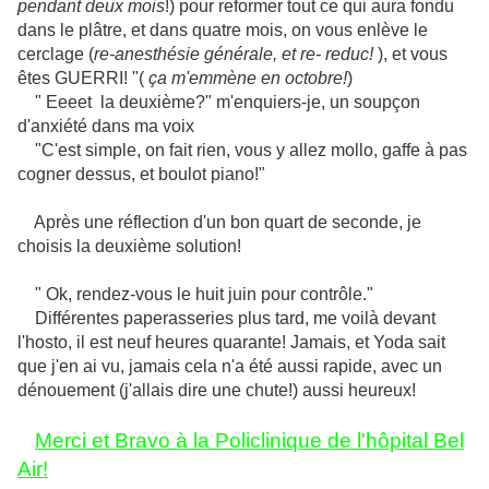
pendant deux mois
!) pour reformer tout ce qui aura fondu
dans le plâtre, et dans quatre mois, on vous enlève le
cerclage (
re-anesthésie générale, et re- reduc!
), et vous
êtes GUERRI! "(
ça m'emmène en octobre!
)
" Eeeet la deuxième?" m'enquiers-je, un soupçon
d'anxiété dans ma voix
"C'est simple, on fait rien, vous y allez mollo, gaffe à pas
cogner dessus, et boulot piano!"
Après une réflection d'un bon quart de seconde, je
choisis la deuxième solution!
" Ok, rendez-vous le huit juin pour contrôle."
Différentes paperasseries plus tard, me voilà devant
l'hosto, il est neuf heures quarante! Jamais, et Yoda sait
que j'en ai vu, jamais cela n'a été aussi rapide, avec un
dénouement (j'allais dire une chute!) aussi heureux!
Merci et Bravo à la Policlinique de l'hôpital Bel
Air!