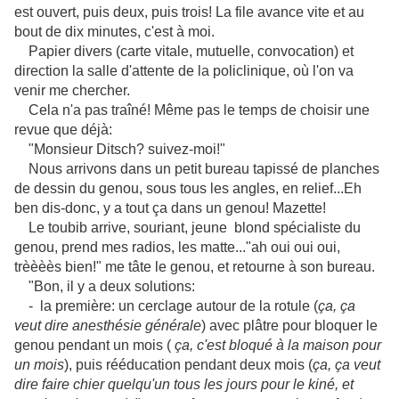
est ouvert, puis deux, puis trois! La file avance vite et au
bout de dix minutes, c'est à moi.
Papier divers (carte vitale, mutuelle, convocation) et
direction la salle d'attente de la policlinique, où l'on va
venir me chercher.
Cela n'a pas traîné! Même pas le temps de choisir une
revue que déjà:
"Monsieur Ditsch? suivez-moi!"
Nous arrivons dans un petit bureau tapissé de planches
de dessin du genou, sous tous les angles, en relief...Eh
ben dis-donc, y a tout ça dans un genou! Mazette!
Le toubib arrive, souriant, jeune blond spécialiste du
genou, prend mes radios, les matte..."ah oui oui oui,
trèèèès bien!" me tâte le genou, et retourne à son bureau.
"Bon, il y a deux solutions:
- la première: un cerclage autour de la rotule (
ça, ça
veut dire anesthésie générale
) avec plâtre pour bloquer le
genou pendant un mois (
ça, c'est bloqué à la maison pour
un mois
), puis rééducation pendant deux mois (
ça, ça veut
dire faire chier quelqu'un tous les jours pour le kiné, et